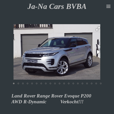
Ja-Na Cars BVBA
Ga
direct
naar
de
hoofdinhoud
Land Rover Range Rover Evoque P200
AWD R-Dynamic Verkocht!!!