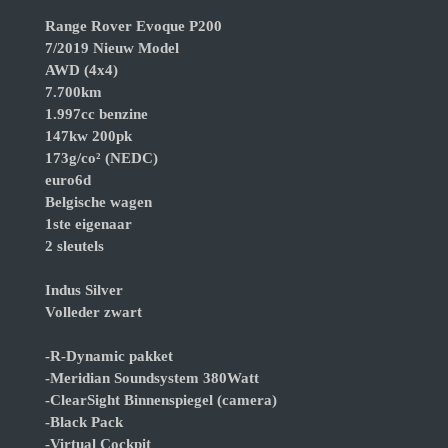
Range Rover Evoque P200
7/2019 Nieuw Model
AWD (4x4)
7.700km
1.997cc benzine
147kw 200pk
173g/co² (NEDC)
euro6d
Belgische wagen
1ste eigenaar
2 sleutels
Indus Silver
Volleder zwart
-R-Dynamic pakket
-Meridian Soundsystem 380Watt
-ClearSight Binnenspiegel (camera)
-Black Pack
-Virtual Cockpit