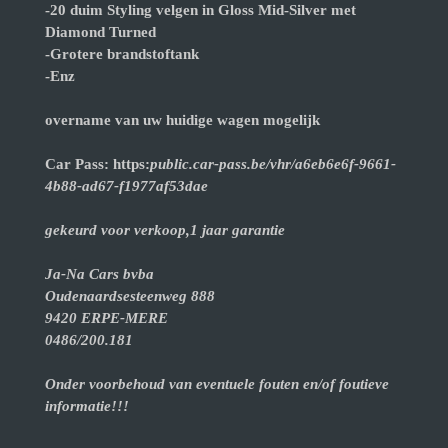
-20 duim Styling velgen in Gloss Mid-Silver met
Diamond Turned
-Grotere brandstoftank
-Enz
overname van uw huidige wagen mogelijk
Car Pass: https:
public.car-pass.be/vhr/a6eb6e6f-9661-
4b88-ad67-f1977af53dae
gekeurd voor verkoop,1 jaar garantie
Ja-Na Cars bvba
Oudenaardsesteenweg 888
9420 ERPE-MERE
0486/200.181
Onder voorbehoud van eventuele fouten en/of foutieve
informatie!!!