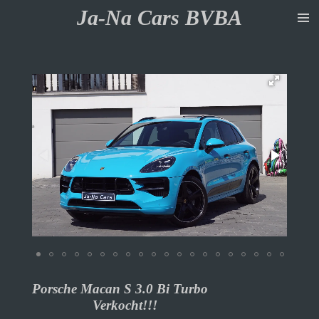
Ja-Na Cars BVBA
Ga
direct
naar
de
hoofdinhoud
Porsche Macan S 3.0 Bi Turbo
Verkocht!!!