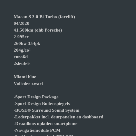
Macan S 3.0 Bi Turbo (facelift)
04/2020
41.500km (ohb Porsche)
2.995cc
260kw 354pk
204g/co²
euro6d
2sleutels
Miami blue
Volleder zwart
-Sport Design Package
-Sport Design Buitenspiegels
-BOSE® Surround Sound System
-Lederpakket incl. deurpanelen en dashboard
-Draadloos opladen smartphone
-Navigatiemodule PCM