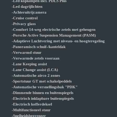
-Led koplampen incl. PDLS Plus
-Led dagrijlichten
-Achteruitrijcamera
-Cruise control
-Privacy glass
-Comfort 14-weg electrische zetels met geheugen
-Porsche Active Suspension Management (PASM)
-Adaptieve Luchtvering met niveau- en hoogteregeling
-Panoramisch schuif-/kanteldak
-Verwarmd stuur
-Verwarmde zetels vooraan
-Lane Keeping assist
-Lane Change assist (LCA)
-Automatische airco 2 zones
-Sportstuur GT met schakelpeddels
-Automatische versnellingsbak "PDK"
-Dimmende binnen en buitenspiegels
-Electrisch inklapbare buitenspiegels
-Electrisch kofferdeksel
-Multifunctioneel stuur
-Snelheidsbegrenzer