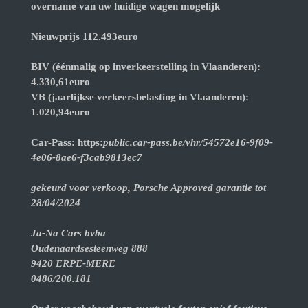
overname van uw huidige wagen mogelijk
Nieuwprijs 112.493euro
BIV (éénmalig op inverkeerstelling in Vlaanderen):
4.330,61euro
VB (jaarlijkse verkeersbelasting in Vlaanderen):
1.020,94euro
Car-Pass: https:
public.car-pass.be/vhr/54572e16-9f09-
4e06-8ae6-f3cab9813ec7
gekeurd voor verkoop, Porsche Approved garantie tot
28/04/2024
Ja-Na Cars bvba
Oudenaardsesteenweg 888
9420 ERPE-MERE
0486/200.181