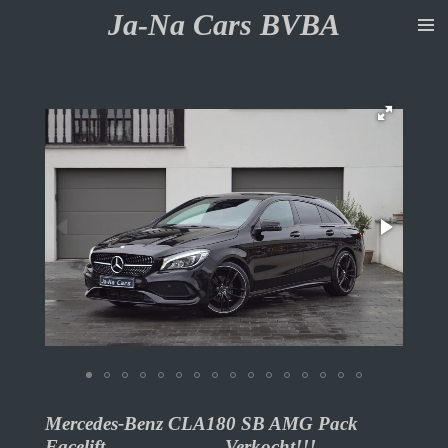
Ja-Na Cars BVBA
Ga
direct
naar
de
hoofdinhoud
Mercedes-Benz CLA180 SB AMG Pack
Facelift Verkocht!!!