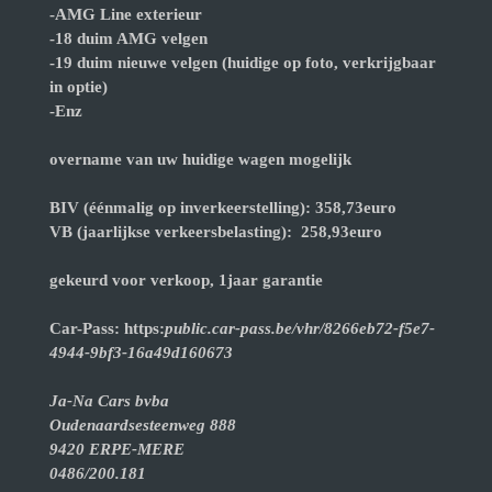
-AMG Line exterieur
-18 duim AMG velgen
-19 duim nieuwe velgen (huidige op foto, verkrijgbaar
in optie)
-Enz
overname van uw huidige wagen mogelijk
BIV (éénmalig op inverkeerstelling): 358,73euro
VB (jaarlijkse verkeersbelasting): 258,93euro
gekeurd voor verkoop, 1jaar garantie
Car-Pass: https:
public.car-pass.be/vhr/8266eb72-f5e7-
4944-9bf3-16a49d160673
Ja-Na Cars bvba
Oudenaardsesteenweg 888
9420 ERPE-MERE
0486/200.181