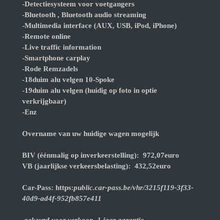
-Detectiesysteem voor voetgangers
-Bluetooth , Bluetooth audio streaming
-Multimedia interface (AUX, USB, iPod, iPhone)
-Remote online
-Live traffic information
-Smartphone carplay
-Rode Remzadels
-18duim alu velgen 10-Spoke
-19duim alu velgen (huidig op foto in optie
verkrijgbaar)
-Enz
Overname van uw huidige wagen mogelijk
BIV (éénmalig op inverkeerstelling): 972,07euro
VB (jaarlijkse verkeersbelasting): 432,52euro
Car-Pass: https:
public.car-pass.be/vhr/3215f119-3f33-
40d9-ad4f-952fb857e411