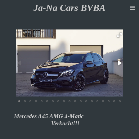
Ja-Na Cars BVBA
Ga
direct
naar
de
hoofdinhoud
Mercedes A45 AMG 4-Matic
Verkocht!!!