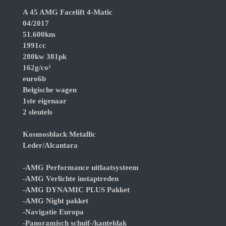
A 45 AMG Facelift 4-Matic
04/2017
51.600km
1991cc
280kw 381pk
162g/co²
euro6b
Belgische wagen
1ste eigenaar
2 sleutels
Kosmosblack Metallic
Leder/Alcantara
-AMG Performance uitlaatsysteem
-AMG Verlichte instaptreden
-AMG DYNAMIC PLUS Pakket
-AMG Night pakket
-Navigatie Europa
-Panoramisch schuif-/kanteldak