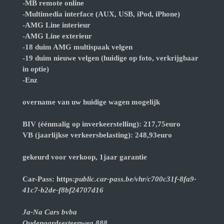
-MB remote online
-Multimedia interface (AUX, USB, iPod, iPhone)
-AMG Line interieur
-AMG Line exterieur
-18 duim AMG multispaak velgen
-19 duim nieuwe velgen (huidige op foto, verkrijgbaar
in optie)
-Enz
overname van uw huidige wagen mogelijk
BIV (éénmalig op inverkeerstelling): 217,75euro
VB (jaarlijkse verkeersbelasting): 248,93euro
gekeurd voor verkoop, 1jaar garantie
Car-Pass: https:
public.car-pass.be/vhr/c700c31f-8fa9-
41c7-b2de-f8bf24707d16
Ja-Na Cars bvba
Oudenaardsesteenweg 888