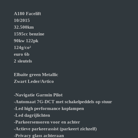
A180 Facelift
10/2015
32.500km
1595cc benzine
90kw 122pk
124g/co²
euro 6b
2 sleutels
Elbaite green Metallic
Zwart Leder/Artico
-Navigatie Garmin Pilot
-Automaat 7G-DCT met schakelpeddels op stuur
-Led high performance koplampen
-Led dagrijlichten
-Parkeersensoren voor en achter
-Actieve parkeerassist (parkeert zichzelf)
-Privacy glass achteraan