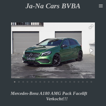
Ja-Na Cars BVBA
Ga
direct
naar
de
hoofdinhoud
Mercedes-Benz A180 AMG Pack Facelift
Verkocht!!!