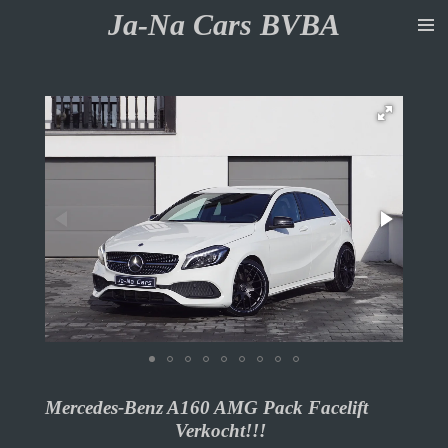
Ja-Na Cars BVBA
Ga
direct
naar
de
hoofdinhoud
Mercedes-Benz A160 AMG Pack Facelift
Verkocht!!!