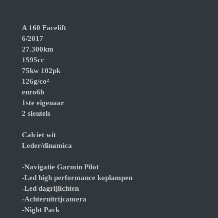
A 160 Facelift
6/2017
27.300km
1595cc
75kw 102pk
126g/co²
euro6b
1ste eigenaar
2 sleutels
Calciet wit
Leder/dinamica
-Navigatie Garmin Pilot
-Led high performance koplampen
-Led dagrijlichten
-Achteruitrijcamera
-Night Pack