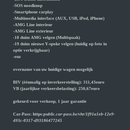
-SOS noodknop
-Smartphone carplay
-Multimedia interface (AUX, USB, iPod, iPhone)
-AMG Line interieur
-AMG Line exterieur
-18 duim AMG velgen (Multispaak)
-19 duim nieuwe Y-spoke velgen (huidig op foto in
optie verkrijgbaar)
-enz
overname van uw huidige wagen mogelijk
BIV (éénmalig op inverkeerstelling): 311,43euro
VB (jaarlijkse verkeersbelasting): 250,67euro
gekeurd voor verkoop, 1 jaar garantie
Car-Pass: https:
public.car-pass.be/vhr/1f91a1eb-12e9-
493c-8317-d93186477245