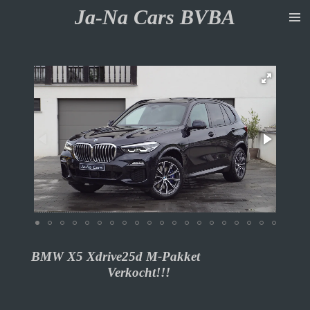
Ja-Na Cars BVBA
Ga
direct
naar
de
hoofdinhoud
BMW X5 Xdrive25d M-Pakket
Verkocht!!!