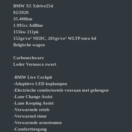
BMW X5 Xdrive25d
02/2020
35.400km
1.995cc AdBlue
155kw 211pk
152gr/co² NEDC, 201gr/co² WLTP euro 6d
Belgische wagen
Carbonschwarz
Leder Vernasca zwart
-BMW Live Cockpit
-Adaptieve LED koplampen
-Electrische comfortzetels vooraan met geheugen
-Lane Change Assist
-Lane Keeping Assist
-Verwarmde zetels
-Verwarmd stuur
-Verwarmde armsteunen
-Comforttoegang