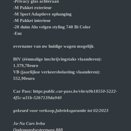
-Privacy glas achteraan
-M Pakket exterieur
-M Sport Adaptieve ophanging
-M Pakket interieur
-20 duim Alu velgen styling 740 Bi Color
-Enz
overname van uw huidige wagen mogelijk
BIV (éénmalige inschrijvingstaks vlaanderen):
1.379,78euro
VB (jaarlijkse verkeersbelasting vlaanderen):
552,90euro
Car Pass: https:
public.car-pass.be/vhr/a9b18550-5222-
4f5c-a31b-52b7139da940
gekeurd voor verkoop,fabrieksgarantie tot 02/2023
Ja-Na Cars bvba
Oudenaardsesteenweg 888