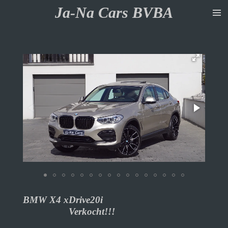
Ja-Na Cars BVBA
Ga
direct
naar
de
hoofdinhoud
BMW X4 xDrive20i
Verkocht!!!