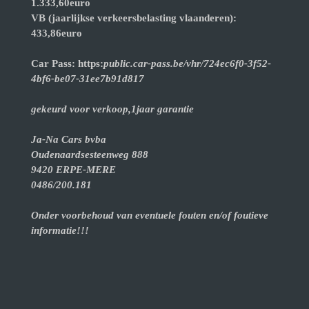
1.333,60euro
VB (jaarlijkse verkeersbelasting vlaanderen):
433,86euro
Car Pass: https:
public.car-pass.be/vhr/724ec6f0-3f52-
4bf6-be07-31ee7b91d817
gekeurd voor verkoop,1jaar garantie
Ja-Na Cars bvba
Oudenaardsesteenweg 888
9420 ERPE-MERE
0486/200.181
Onder voorbehoud van eventuele fouten en/of foutieve
informatie!!!