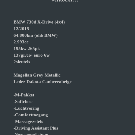
BMW 730d X-Drive (4x4)
12/2015
64.800km (ohb BMW)
2.993cc
195kw 265pk
137gr/co² euro 6w
2sleutels
Magellan Grey Metallic
Leder Dakota Canberrabeige
-M-Pakket
-Softclose
-Luchtvering
-Comforttoegang
-Massagezetels
-Driving Assistant Plus
-Verwarmd stuur