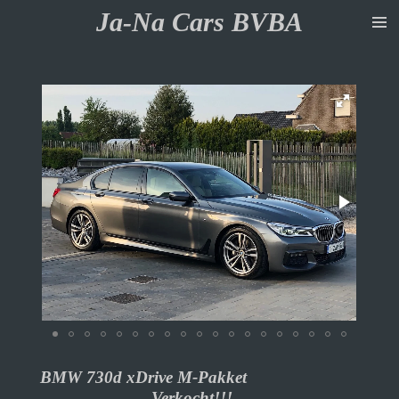
Ja-Na Cars BVBA
Ga
direct
naar
de
hoofdinhoud
BMW 730d xDrive M-Pakket
Verkocht!!!