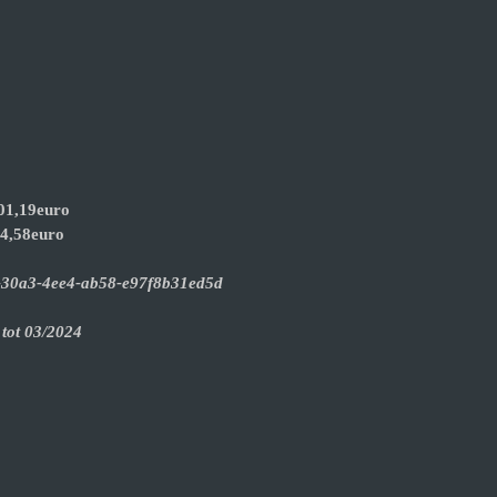
401,19euro
14,58euro
3-30a3-4ee4-ab58-e97f8b31ed5d
 tot 03/2024