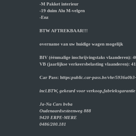
-M Pakket interieur
-19 duim Alu M-velgen
-Enz
BTW AFTREKBAAR!!!
overname van uw huidige wagen mogelijk
BIV (éénmalige inschrijvingstaks vlaanderen): 
VB (jaarlijkse verkeersbelasting vlaanderen): 4
Car Pass: https:
public.car-pass.be/vhr/5936a0b
incl.BTW, gekeurd voor verkoop,fabrieksgarantie
Ja-Na Cars bvba
Oudenaardsesteenweg 888
9420 ERPE-MERE
0486/200.181