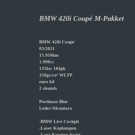
BMW 420i Coupé 
BMW 420i Coupé
03/2021
15.950km
1.998cc
135kw 184pk
150gr/co² WLTP
euro 6d
2 sleutels
Portimao Blue
Leder/Alcantara
-BMW Live Cockpit
-Laser Koplampen
-Lane Keeping Assist