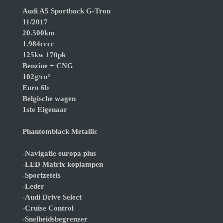
Audi A5 Sportback G-Tron
11/2017
20.500km
1.984cccc
125kw 170pk
Benzine + CNG
102g/co²
Euro 6b
Belgische wagen
1ste Eigenaar
Phantomblack Metallic
-Navigatie europa plus
-LED Matrix koplampen
-Sportzetels
-Leder
-Audi Drive Select
-Cruise Control
-Snelheidsbegrenzer