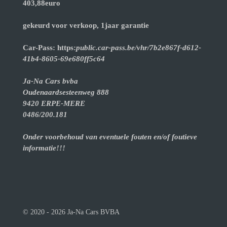
403,88euro
gekeurd voor verkoop, 1jaar garantie
Car-Pass: https:
public.car-pass.be/vhr/7b2e867f-d612-
41b4-8605-69e680ff5c64
Ja-Na Cars bvba
Oudenaardsesteenweg 888
9420 ERPE-MERE
0486/200.181
Onder voorbehoud van eventuele fouten en/of foutieve
informatie!!!
© 2020 - 2026 Ja-Na Cars BVBA