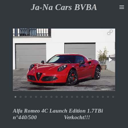
Ja-Na Cars BVBA
Ga
direct
naar
de
hoofdinhoud
Alfa Romeo 4C Launch Edition 1.7TBi
n°440/500 Verkocht!!!