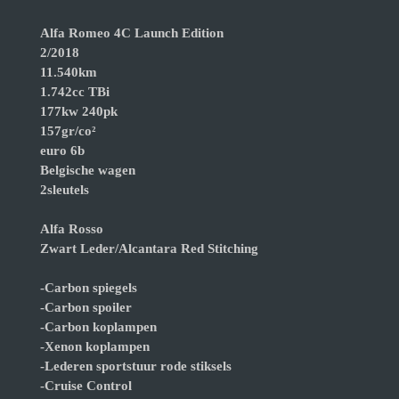
Alfa Romeo 4C Launch Edition
2/2018
11.540km
1.742cc TBi
177kw 240pk
157gr/co²
euro 6b
Belgische wagen
2sleutels
Alfa Rosso
Zwart Leder/Alcantara Red Stitching
-Carbon spiegels
-Carbon spoiler
-Carbon koplampen
-Xenon koplampen
-Lederen sportstuur rode stiksels
-Cruise Control