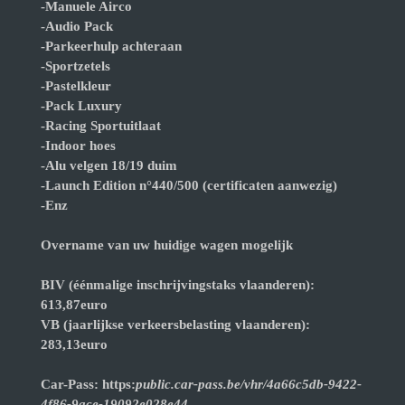
-Manuele Airco
-Audio Pack
-Parkeerhulp achteraan
-Sportzetels
-Pastelkleur
-Pack Luxury
-Racing Sportuitlaat
-Indoor hoes
-Alu velgen 18/19 duim
-Launch Edition n°440/500 (certificaten aanwezig)
-Enz
Overname van uw huidige wagen mogelijk
BIV (éénmalige inschrijvingstaks vlaanderen):
613,87euro
VB (jaarlijkse verkeersbelasting vlaanderen):
283,13euro
Car-Pass: https:
public.car-pass.be/vhr/4a66c5db-9422-
4f86-9ace-19092e028e44