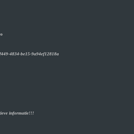
ro
2-f449-4834-be15-9a94ef12818a
ieve informatie!!!